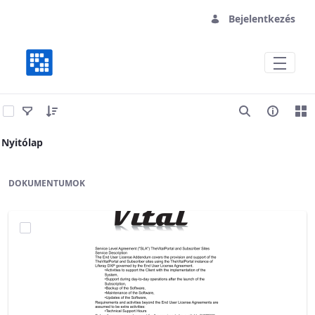
Bejelentkezés
Vital Site Services
Nyitólap
DOKUMENTUMOK