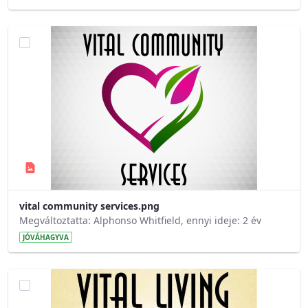
vital community services.png
Megváltoztatta: Alphonso Whitfield, ennyi ideje: 2 év
JÓVÁHAGYVA