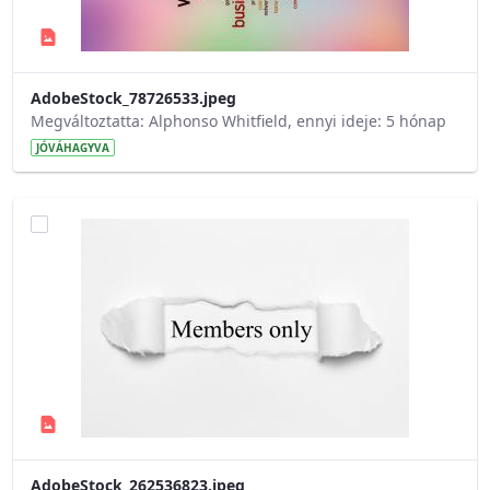
AdobeStock_78726533.jpeg
Megváltoztatta: Alphonso Whitfield, ennyi ideje: 5 hónap
JÓVÁHAGYVA
AdobeStock_262536823.jpeg