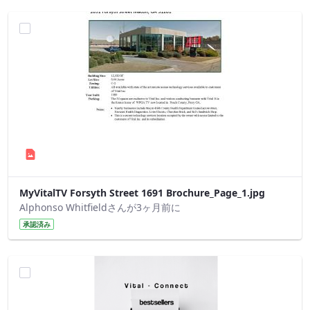
MyVitalTV Forsyth Street 1691 Brochure_Page_1.jpg
Alphonso Whitfieldさんが3ヶ月前に
承認済み