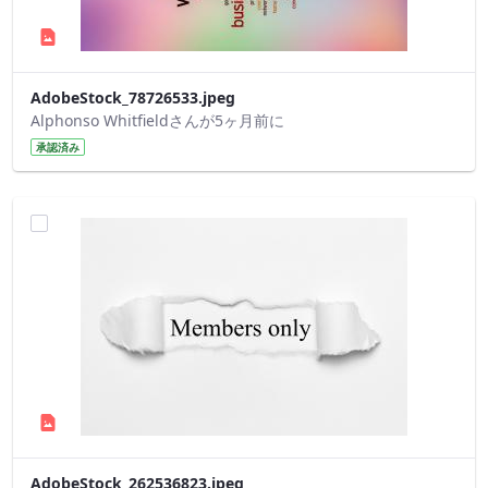
AdobeStock_78726533.jpeg
Alphonso Whitfieldさんが5ヶ月前に
承認済み
AdobeStock_262536823.jpeg