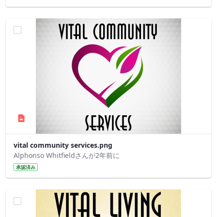
vital community services.png
Alphonso Whitfieldさんが2年前に
承認済み