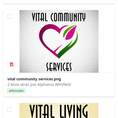
vital community services.png
2 Anos atrás por Alphonso Whitfield
APROVADO