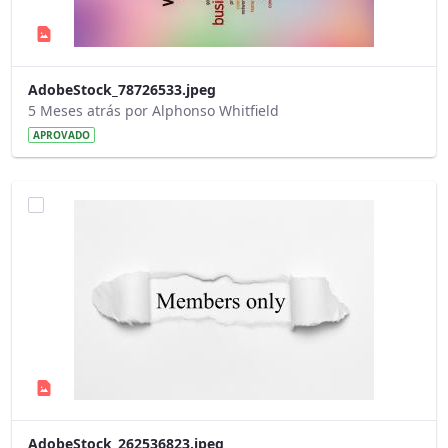
AdobeStock_78726533.jpeg
5 Meses atrás por Alphonso Whitfield
APROVADO
AdobeStock_262536823.jpeg