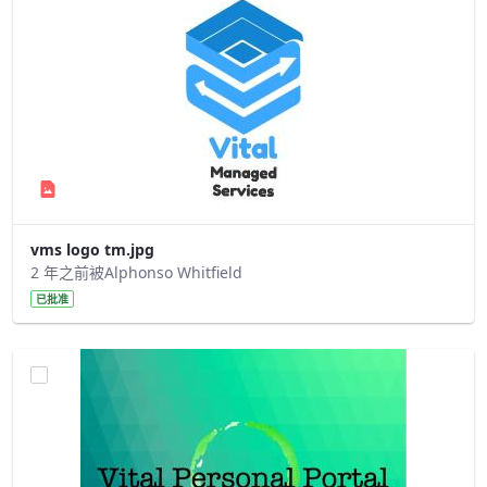
vms logo tm.jpg
2 年之前被Alphonso Whitfield
已批准