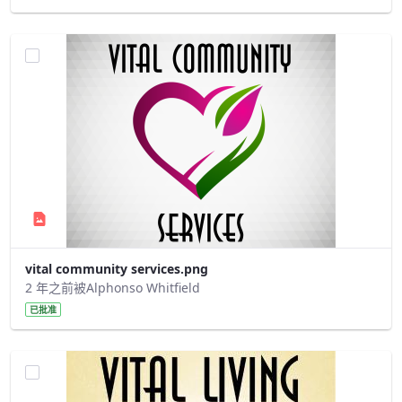
vital community services.png
2 年之前被Alphonso Whitfield
已批准