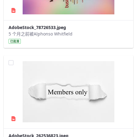
AdobeStock_78726533.jpeg
5 个月之前被Alphonso Whitfield
已批准
AdobeStock_262536823.jpeg