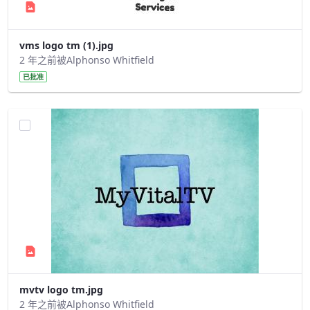
vms logo tm (1).jpg
2 年之前被Alphonso Whitfield
已批准
mvtv logo tm.jpg
2 年之前被Alphonso Whitfield