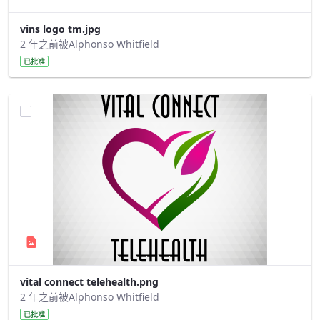
vins logo tm.jpg
2 年之前被Alphonso Whitfield
已批准
vital connect telehealth.png
2 年之前被Alphonso Whitfield
已批准