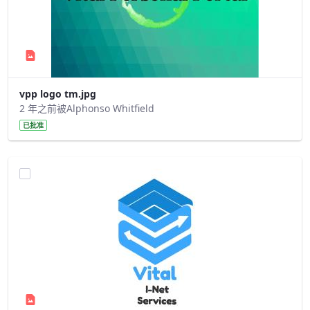
vpp logo tm.jpg
2 年之前被Alphonso Whitfield
已批准